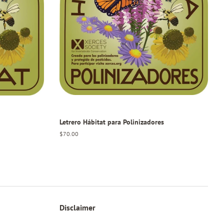
Letrero Hábitat para Polinizadores
Regular
$70.00
price
Disclaimer