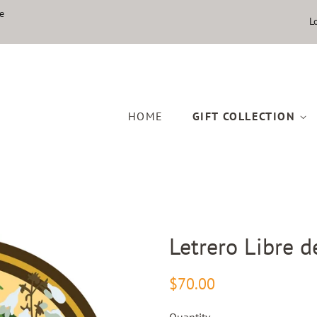
e
L
HOME
GIFT COLLECTION
Letrero Libre d
Regular
Sale
$70.00
price
price