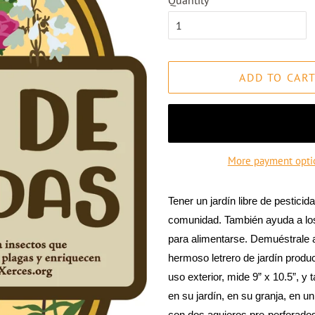
Quantity
ADD TO CAR
More payment opti
Tener un jardín libre de pestici
comunidad. También ayuda a los
para alimentarse. Demuéstrale a
hermoso letrero de jardín produ
uso exterior, mide 9” x 10.5”, y
en su jardín, en su granja, en u