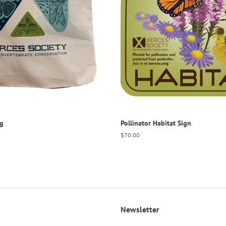
ag
Pollinator Habitat Sign
Regular
$70.00
price
Newsletter