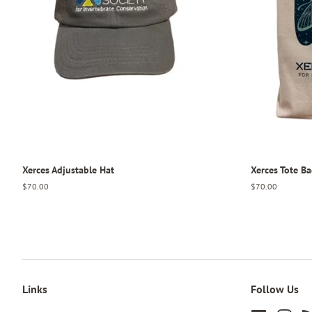
Xerces Adjustable Hat
Xerces Tote B
Regular
$70.00
Regular
$70.00
price
price
Links
Follow Us