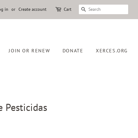
og in
or
Create account
Cart
SEARCH
JOIN OR RENEW
DONATE
XERCES.ORG
e Pesticidas