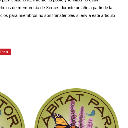
para colgarlo fácilmente (el poste y tornillos no están
neficios de membresía de Xerces durante un año a partir de la
cios para miembros no son transferibles si envía este artículo
Pin it
Pin
on
Pinterest