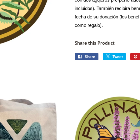
con dos agujeros pre-perforados 
incluidos). También recibirá be
fecha de su donación (los benefi
como regalo).
Share this Product
Share
Share
Tweet
Tweet
on
on
Facebook
Twitter